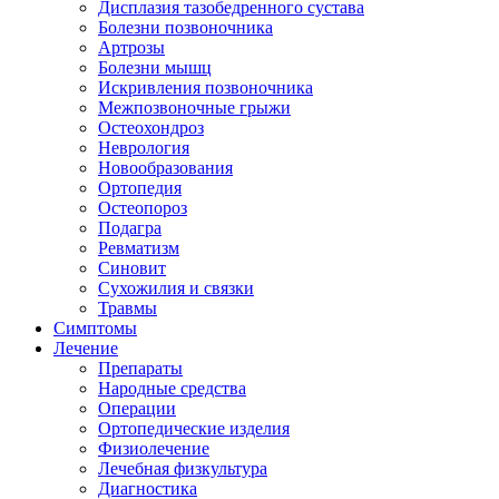
Дисплазия тазобедренного сустава
Болезни позвоночника
Артрозы
Болезни мышц
Искривления позвоночника
Межпозвоночные грыжи
Остеохондроз
Неврология
Новообразования
Ортопедия
Остеопороз
Подагра
Ревматизм
Синовит
Сухожилия и связки
Травмы
Симптомы
Лечение
Препараты
Народные средства
Операции
Ортопедические изделия
Физиолечение
Лечебная физкультура
Диагностика