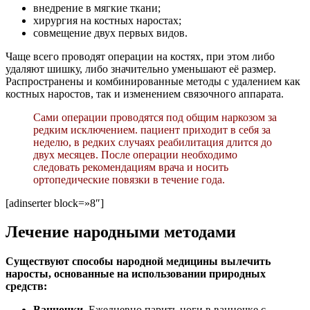
внедрение в мягкие ткани;
хирургия на костных наростах;
совмещение двух первых видов.
Чаще всего проводят операции на костях, при этом либо
удаляют шишку, либо значительно уменьшают её размер.
Распространены и комбинированные методы с удалением как
костных наростов, так и изменением связочного аппарата.
Сами операции проводятся под общим наркозом за
редким исключением. пациент приходит в себя за
неделю, в редких случаях реабилитация длится до
двух месяцев. После операции необходимо
следовать рекомендациям врача и носить
ортопедические повязки в течение года.
[adinserter block=»8″]
Лечение народными методами
Существуют способы народной медицины вылечить
наросты, основанные на использовании природных
средств:
Ванночки.
Ежедневно парить ноги в ванночке с