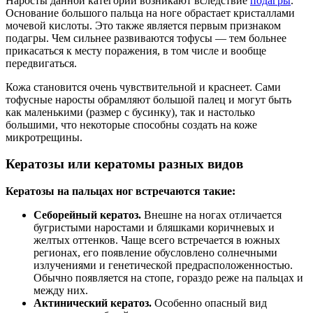
Наросты данной категории возникают вследствие
подагры
.
Основание большого пальца на ноге обрастает кристаллами
мочевой кислоты. Это также является первым признаком
подагры. Чем сильнее развиваются тофусы — тем больнее
прикасаться к месту поражения, в том числе и вообще
передвигаться.
Кожа становится очень чувствительной и краснеет. Сами
тофусные наросты обрамляют большой палец и могут быть
как маленькими (размер с бусинку), так и настолько
большими, что некоторые способны создать на коже
микротрещины.
Кератозы или кератомы разных видов
Кератозы на пальцах ног встречаются такие:
Себорейный кератоз.
Внешне на ногах отличается
бугристыми наростами и бляшками коричневых и
желтых оттенков. Чаще всего встречается в южных
регионах, его появление обусловлено солнечными
излучениями и генетической предрасположенностью.
Обычно появляется на стопе, гораздо реже на пальцах и
между них.
Актинический кератоз.
Особенно опасный вид