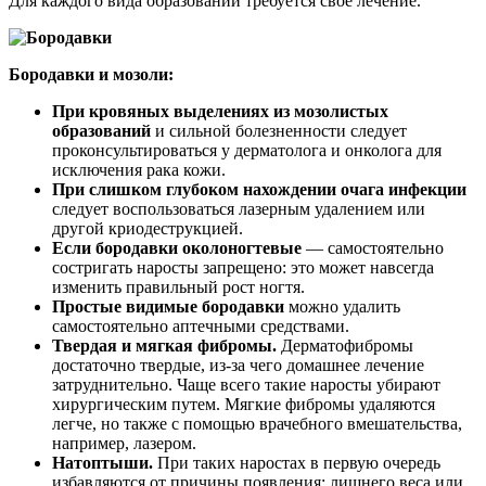
Для каждого вида образований требуется свое лечение.
Бородавки и мозоли:
При кровяных выделениях из мозолистых
образований
и сильной болезненности следует
проконсультироваться у дерматолога и онколога для
исключения рака кожи.
При слишком глубоком нахождении очага инфекции
следует воспользоваться лазерным удалением или
другой криодеструкцией.
Если бородавки околоногтевые
— самостоятельно
состригать наросты запрещено: это может навсегда
изменить правильный рост ногтя.
Простые видимые бородавки
можно удалить
самостоятельно аптечными средствами.
Твердая и мягкая фибромы.
Дерматофибромы
достаточно твердые, из-за чего домашнее лечение
затруднительно. Чаще всего такие наросты убирают
хирургическим путем. Мягкие фибромы удаляются
легче, но также с помощью врачебного вмешательства,
например, лазером.
Натоптыши.
При таких наростах в первую очередь
избавляются от причины появления: лишнего веса или