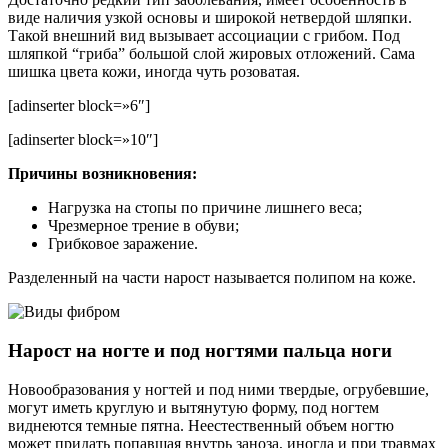
виде наличия узкой основы и широкой нетвердой шляпки.
Такой внешний вид вызывает ассоциации с грибом. Под
шляпкой “гриба” большой слой жировых отложений. Сама
шишка цвета кожи, иногда чуть розоватая.
[adinserter block=»6″]
[adinserter block=»10″]
Причины возникновения:
Нагрузка на стопы по причине лишнего веса;
Чрезмерное трение в обуви;
Грибковое заражение.
Разделенный на части нарост называется полипом на коже.
Нарост на ногте и под ногтями пальца ноги
Новообразования у ногтей и под ними твердые, огрубевшие,
могут иметь круглую и вытянутую форму, под ногтем
виднеются темные пятна. Неестественный объем ногтю
может придать попавшая внутрь заноза, иногда и при травмах