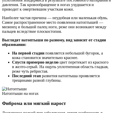
уплотнения эпидермиса в результате постоянного натирания и
давления. Так кровообращение в ногах ухудшается и
приводит к омертвевшим участкам кожи.
Наиболее частая причина — неудобная или маленькая обувь.
Самое распространенное место появления натоптышей —
мизинец и большой палец ноги, реже они возникают между
пальцев вследствие плоскостопия.
Выглядят натоптыши по разному, вид зависит от стадии
образования:
На первой стадии
появляется небольшой бугорок, а
кожа становится значительно краснее.
Спустя примерно неделю
цвет перетекает из красного
в желто-серый. На ощупь уплотненная область гладкая,
реже чуть ребристая.
Последний этап
развития натоптыша проявляется
трещинами разной глубины.
Натоптыши на ногах
Фиброма или мягкий нарост
Достаточно редкий тип заболевания, имеет особенность в