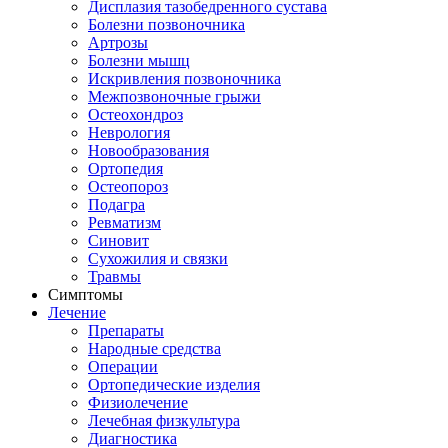
Дисплазия тазобедренного сустава
Болезни позвоночника
Артрозы
Болезни мышц
Искривления позвоночника
Межпозвоночные грыжи
Остеохондроз
Неврология
Новообразования
Ортопедия
Остеопороз
Подагра
Ревматизм
Синовит
Сухожилия и связки
Травмы
Симптомы
Лечение
Препараты
Народные средства
Операции
Ортопедические изделия
Физиолечение
Лечебная физкультура
Диагностика