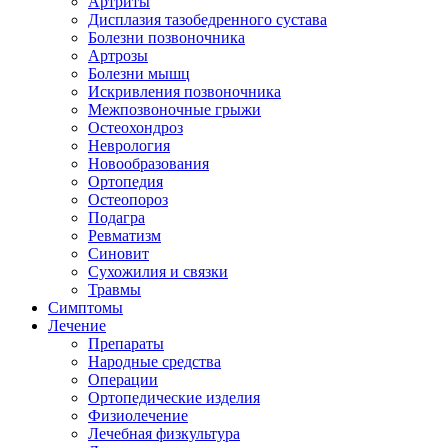
Артриты
Дисплазия тазобедренного сустава
Болезни позвоночника
Артрозы
Болезни мышц
Искривления позвоночника
Межпозвоночные грыжи
Остеохондроз
Неврология
Новообразования
Ортопедия
Остеопороз
Подагра
Ревматизм
Синовит
Сухожилия и связки
Травмы
Симптомы
Лечение
Препараты
Народные средства
Операции
Ортопедические изделия
Физиолечение
Лечебная физкультура