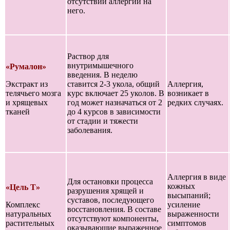
отсутствии аллергии на
него.
Раствор для
внутримышечного
«Румалон»
введения. В неделю
Экстракт из
ставится 2-3 укола, общий
Аллергия,
телячьего мозга
курс включает 25 уколов. В
возникает в
и хрящевых
год может назначаться от 2
редких случаях.
тканей
до 4 курсов в зависимости
от стадии и тяжести
заболевания.
Аллергия в виде
Для остановки процесса
кожных
«Цель Т»
разрушения хрящей и
высыпаний;
суставов, последующего
Комплекс
усиление
восстановления. В составе
натуральных
выраженности
отсутствуют компоненты,
растительных
симптомов
оказывающие выраженное