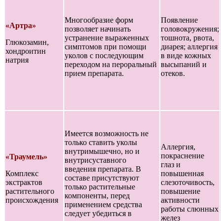
Многообразие форм
Появление
«Артра»
позволяет начинать
головокружения;
устранение выраженных
тошнота, рвота,
Глюкозамин,
симптомов при помощи
диарея; аллергия
хондроитин
уколов с последующим
в виде кожных
натрия
переходом на пероральный
высыпаний и
прием препарата.
отеков.
Имеется возможность не
только ставить уколы
Аллергия,
внутримышечно, но и
покраснение
«Траумель»
внутрисуставного
глаз и
введения препарата. В
Комплекс
повышенная
составе присутствуют
экстрактов
слезоточивость,
только растительные
растительного
повышение
компоненты, перед
происхождения
активности
применением средства
работы слюнных
следует убедиться в
желез