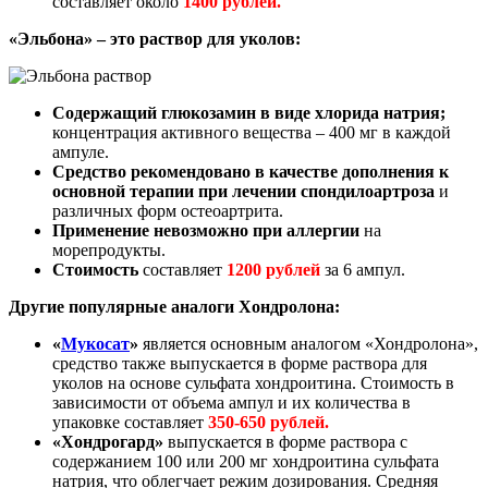
составляет около
1400 рублей.
«Эльбона» – это раствор для уколов:
Содержащий глюкозамин в виде хлорида натрия;
концентрация активного вещества – 400 мг в каждой
ампуле.
Средство рекомендовано в качестве дополнения к
основной терапии при лечении спондилоартроза
и
различных форм остеоартрита.
Применение невозможно при аллергии
на
морепродукты.
Стоимость
составляет
1200 рублей
за 6 ампул.
Другие популярные аналоги Хондролона:
«
Мукосат
»
является основным аналогом «Хондролона»,
средство также выпускается в форме раствора для
уколов на основе сульфата хондроитина. Стоимость в
зависимости от объема ампул и их количества в
упаковке составляет
350-650 рублей.
«Хондрогард»
выпускается в форме раствора с
содержанием 100 или 200 мг хондроитина сульфата
натрия, что облегчает режим дозирования. Средняя