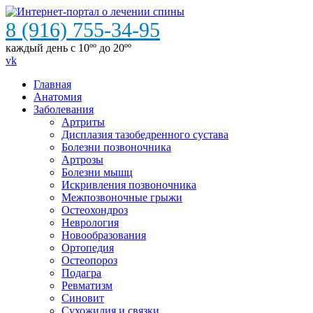
8 (916) 755-34-95
каждый день с 10ºº до 20ºº
vk
Главная
Анатомия
Заболевания
Артриты
Дисплазия тазобедренного сустава
Болезни позвоночника
Артрозы
Болезни мышц
Искривления позвоночника
Межпозвоночные грыжи
Остеохондроз
Неврология
Новообразования
Ортопедия
Остеопороз
Подагра
Ревматизм
Синовит
Сухожилия и связки